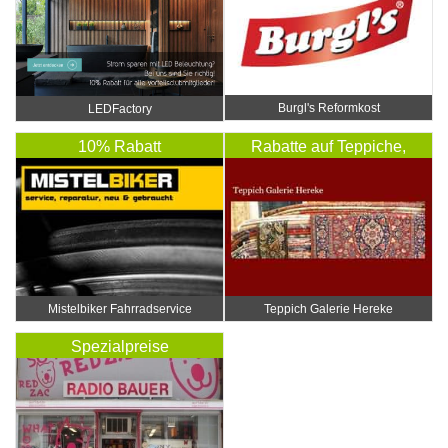
Burgl's Reformkost
LEDFactory
10% Rabatt
Rabatte auf Teppiche,
Reparatur und Reinigung
…
Mistelbiker Fahrradservice
Teppich Galerie Hereke
Spezialpreise