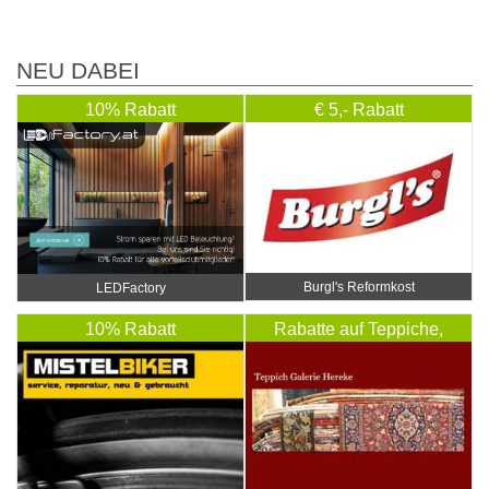
NEU DABEI
10% Rabatt
€ 5,- Rabatt
Burgl's Reformkost
LEDFactory
10% Rabatt
Rabatte auf Teppiche,
Reparatur und Reinigung
…