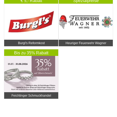
€ 5,- Rabatt
Spezialpreise
Burgl's Reformkost
Heuriger Feuerwehr Wagner
Bis zu 35% Rabatt
Feichtinger Schmuckhandel
Zentrale