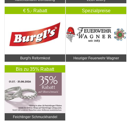
€ 5,- Rabatt
Spezialpreise
Burgl's Reformkost
Heuriger Feuerwehr Wagner
Bis zu 35% Rabatt
Feichtinger Schmuckhandel
Zentrale