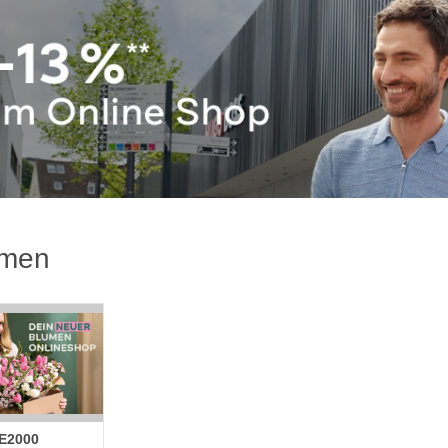
umen
E2000