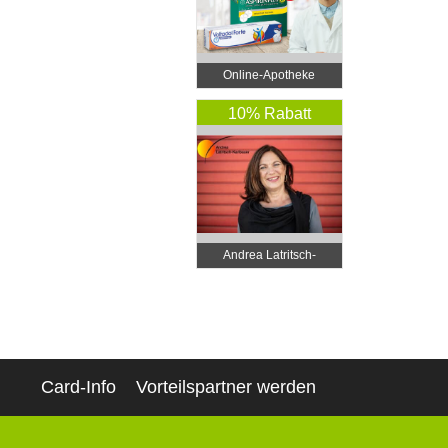
Online‑Apotheke
10% Rabatt
Andrea Latritsch-
Karlbauer
Card-Info
Vorteilspartner werden