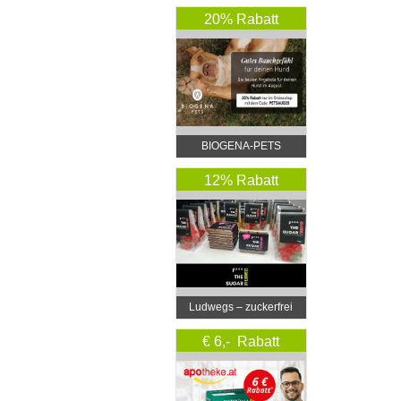
20% Rabatt
BIOGENA-PETS
12% Rabatt
Ludwegs – zuckerfrei
leben
€ 6,- Rabatt