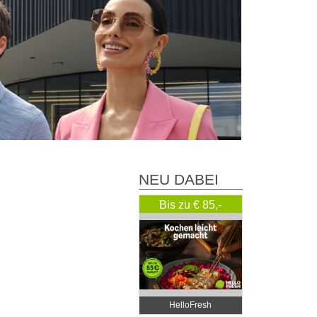
NEU DABEI
Bis zu € 85,-
Rabatt
HelloFresh