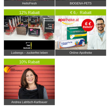
HelloFresh
BIOGENA-PETS
12% Rabatt
€ 6,- Rabatt
Ludwegs – zuckerfrei leben
Online‑Apotheke
10% Rabatt
Andrea Latritsch-Karlbauer