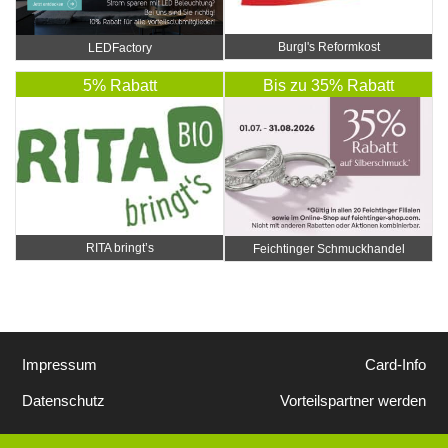
Burgl's Reformkost
LEDFactory
5% Rabatt
Bis zu 35% Rabatt
RITA bringt’s
Feichtinger Schmuckhandel
Zentrale
Impressum
Card-Info
Datenschutz
Vorteilspartner werden