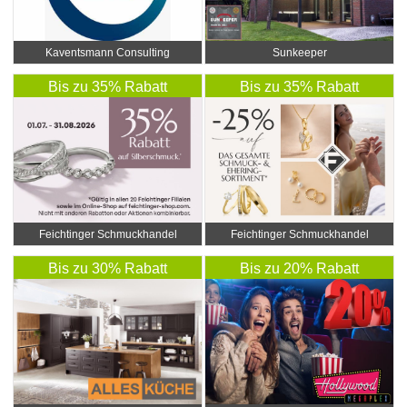
Kaventsmann Consulting
Sunkeeper
Bis zu 35% Rabatt
Bis zu 35% Rabatt
Feichtinger Schmuckhandel
Feichtinger Schmuckhandel
Zentrale
Zentrale
Bis zu 30% Rabatt
Bis zu 20% Rabatt