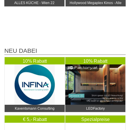
ALLES KÜCHE - Wien 22
Hollywood Megaplex Kinos - Alle
Standorte
NEU DABEI
10% Rabatt
10% Rabatt
Kaventsmann Consulting
LEDFactory
€ 5,- Rabatt
Spezialpreise