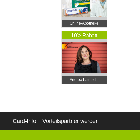
Online‑Apotheke
10% Rabatt
Andrea Latritsch-
Karlbauer
Card-Info
Vorteilspartner werden