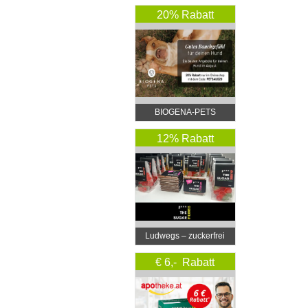
20% Rabatt
BIOGENA-PETS
12% Rabatt
Ludwegs – zuckerfrei
leben
€ 6,- Rabatt