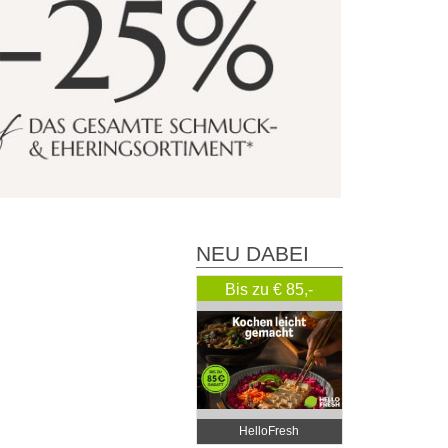
NEU DABEI
Bis zu € 85,-
Rabatt
HelloFresh