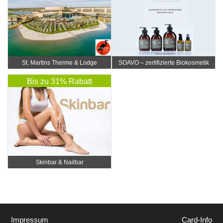
St. Martins Therme & Lodge
SOAVO – zertifizierte Biokosmetik
Bis zu 31% Rabatt
Skinbar & Nailbar
Impressum
Card-Info