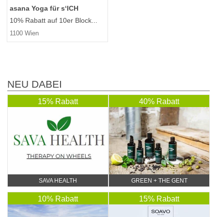
asana Yoga für s‘ICH
10% Rabatt auf 10er Block...
1100 Wien
NEU DABEI
15% Rabatt
40% Rabatt
SAVA HEALTH
GREEN + THE GENT
10% Rabatt
15% Rabatt