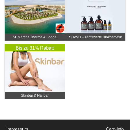
St. Martins Therme & Lodge
SOAVO – zertifizierte Biokosmetik
Bis zu 31% Rabatt
Skinbar & Nailbar
Impressum
Card-Info