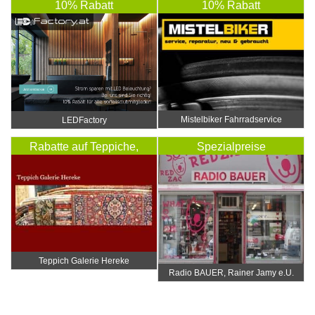
10% Rabatt
10% Rabatt
Mistelbiker Fahrradservice
LEDFactory
Rabatte auf Teppiche,
Spezialpreise
Reparatur und Reinigung
…
Teppich Galerie Hereke
Radio BAUER, Rainer Jamy e.U.