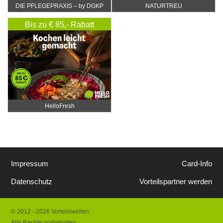
DIE PFLEGEPRAXIS – by DGKP
NATURTREU
Katharina Fister
Bis zu € 85,- Rabatt
HelloFresh
Impressum
Card-Info
Datenschutz
Vorteilspartner werden
© 2012 - 2026 Vorteilswelten
Alle Rechte vorbehalten