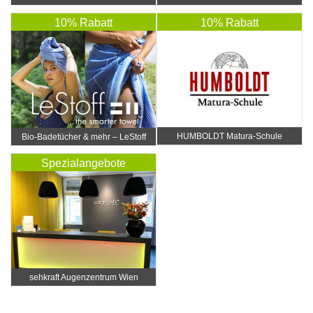
10% Rabatt
10% Rabatt
HUMBOLDT Matura-Schule
Bio-Badetücher & mehr – LeStoff
Spezialangebote
sehkraft Augenzentrum Wien