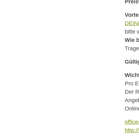
Preis
Vorte
DEINE
bitte
Wie 
Trag
Gülti
Wicht
Pro E
Der R
Angeb
Onlin
offic
http:/