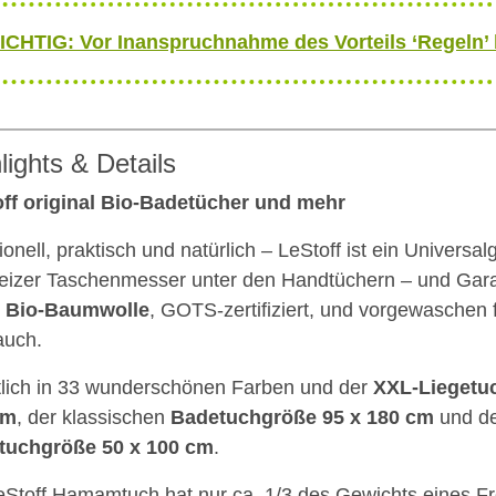
ICHTIG: Vor Inanspruchnahme des Vorteils ‘Regeln’
lights & Details
ff original Bio-Badetücher und mehr
ionell, praktisch und natürlich – LeStoff ist ein Universal
izer Taschenmesser unter den Handtüchern – und Garant
 Bio-Baumwolle
, GOTS-zertifiziert, und vorgewaschen 
auch.
tlich in 33 wunderschönen Farben und der
XXL-Liegetu
cm
, der klassischen
Badetuchgröße 95 x 180 cm
und d
tuchgröße 50 x 100 cm
.
eStoff Hamamtuch hat nur ca. 1/3 des Gewichts eines F