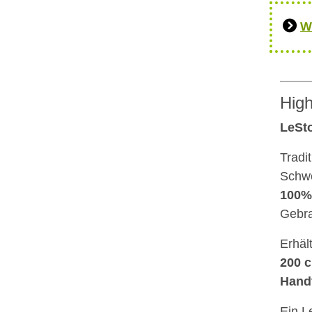
W
High
LeSto
Tradit
Schwe
100%
Gebr
Erhäl
200 
Hand
Ein L