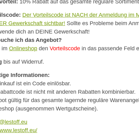
vorteil:
10% Rabatt auf das gesamte reguläre Sortiment
ilscode:
Der Vorteilscode ist NACH der Anmeldung im M
R Gewerkschaft sichtbar!
Sollte es Probleme beim An
 wende dich an DEINE Gewerkschaft!
buche ich das Angebot?
e im
Onlineshop
den
Vorteilscode
in das passende Feld e
g
bis auf Widerruf.
ige Informationen:
inkauf ist ein Code einlösbar.
abattcode ist nicht mit anderen Rabatten kombinierbar.
ot gültig für das gesamte lagernde reguläre Warenange
eshop (ausgenommen Wertgutscheine).
e@lestoff.eu
/www.lestoff.eu/