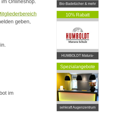
 im Onlineshop.
Bio-Badetücher & mehr
– LeStoff
itgliederbereich
10% Rabatt
melden geben,
in.
HUMBOLDT Matura-
Schule
Spezialangebote
bot im
sehkraft Augenzentrum
Wien