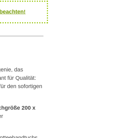
 beachten!
genie, das
 für Qualität:
für den sofortigen
chgröße 200 x
er
rotteehandtuchs,