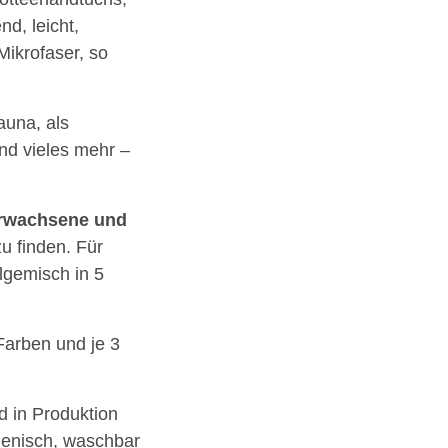
nd, leicht,
Mikrofaser, so
auna, als
nd vieles mehr –
Erwachsene
und
u finden. Für
lgemisch in 5
Farben und je 3
 in Produktion
gienisch, waschbar