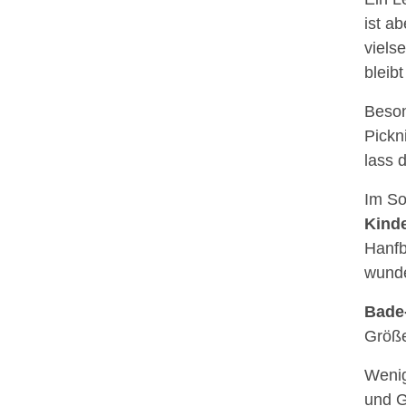
ist a
viels
bleib
Beson
Pickn
lass d
Im So
Kind
Hanfb
wunde
Bade
Größe
Wenig
und G