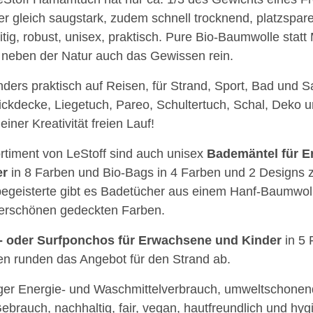
ber gleich saugstark, zudem schnell trocknend, platzspare
eitig, robust, unisex, praktisch. Pure Bio-Baumwolle statt 
t neben der Natur auch das Gewissen rein.
ders praktisch auf Reisen, für Strand, Sport, Bad und S
ickdecke, Liegetuch, Pareo, Schultertuch, Schal, Deko u
einer Kreativität freien Lauf!
rtiment von LeStoff sind auch unisex
Bademäntel für 
er
in 8 Farben und Bio-Bags in 4 Farben und 2 Designs z
egeisterte gibt es Badetücher aus einem Hanf-Baumwol
rschönen gedeckten Farben.
- oder Surfponchos für Erwachsene und Kinder
in 5 
n runden das Angebot für den Strand ab.
er Energie- und Waschmittelverbrauch, umweltschonend
ebrauch, nachhaltig, fair, vegan, hautfreundlich und hy